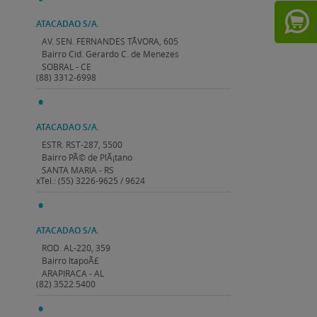
ATACADAO S/A.
AV. SEN. FERNANDES TÃVORA, 605
Bairro Cid. Gerardo C. de Menezes
SOBRAL - CE
(88) 3312-6998
ATACADAO S/A.
ESTR. RST-287, 5500
Bairro PÃ© de PlÃ¡tano
SANTA MARIA - RS
xTel.: (55) 3226-9625 / 9624
ATACADAO S/A.
ROD. AL-220, 359
Bairro ItapoÃ£
ARAPIRACA - AL
(82) 3522.5400