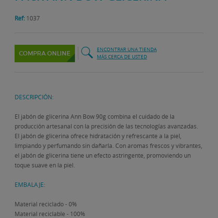
Ref:
1037
ENCONTRAR UNA TIENDA
COMPRA ONLINE
MÁS CERCA DE USTED
DESCRIPCIÓN:
El jabón de glicerina Ann Bow 90g combina el cuidado de la
producción artesanal con la precisión de las tecnologías avanzadas.
El jabón de glicerina ofrece hidratación y refrescante a la piel,
limpiando y perfumando sin dañarla. Con aromas frescos y vibrantes,
el jabón de glicerina tiene un efecto astringente, promoviendo un
toque suave en la piel.
EMBALAJE:
Material reciclado - 0%
Material reciclable - 100%