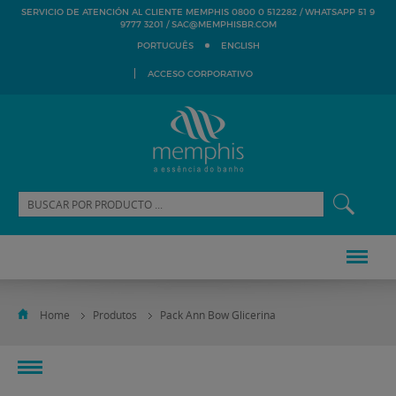
SERVICIO DE ATENCIÓN AL CLIENTE MEMPHIS 0800 0 512282 / WHATSAPP 51 9
SAC@MEMPHISBR.COM
9777 3201 /
PORTUGUÊS
ENGLISH
ACCESO CORPORATIVO
Home
Produtos
Pack Ann Bow Glicerina
toggle
navigation