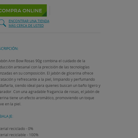
COMPRA ONLINE
ENCONTRAR UNA TIENDA
MÁS CERCA DE USTED
CRIPCIÓN:
jabón Ann Bow Rosas 90g combina el cuidado de la
ducción artesanal con la precisión de las tecnologías
nzadas en su composición. El jabón de glicerina ofrece
ratación y refrescante a la piel, limpiando y perfumando
 dañarla, siendo ideal para quienes buscan un baño ligero y
arador. Con una agradable fragancia de rosas, el jabón de
cerina tiene un efecto aromático, promoviendo un toque
ve en la piel.
BALAJE:
erial reciclado - 0%
erial reciclable - 100%