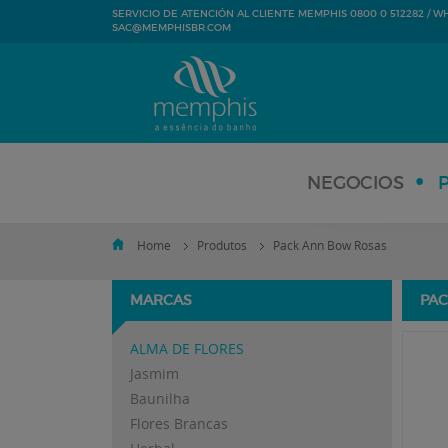
SERVICIO DE ATENCIÓN AL CLIENTE MEMPHIS 0800 0 512282 / WHA
SAC@MEMPHISBR.COM
NEGOCIOS
Home
Produtos
Pack Ann Bow Rosas
MARCAS
PAC
ALMA DE FLORES
Jasmim
Baunilha
Flores Brancas