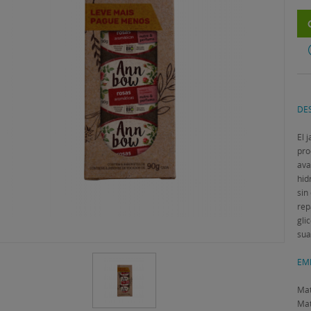
DES
El 
pro
ava
hid
sin
rep
gli
sua
EM
Mat
Mat