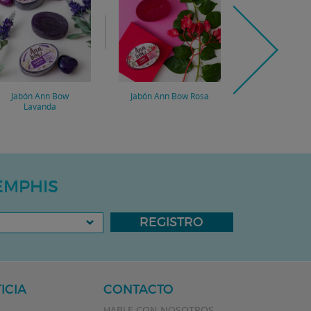
Jabón Ann Bow
Jabón Ann Bow Rosa
Jabón Ann Bo
Lavanda
EMPHIS
REGISTRO
ICIA
CONTACTO
HABLE CON NOSOTROS