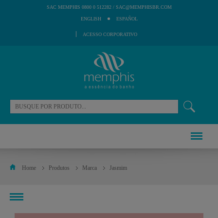
SAC@MEMPHISBR.COM
SAC MEMPHIS 0800 0 512282 /
ENGLISH
ESPAÑOL
ACESSO CORPORATIVO
Home
Produtos
Marca
Jasmim
toggle
navigation