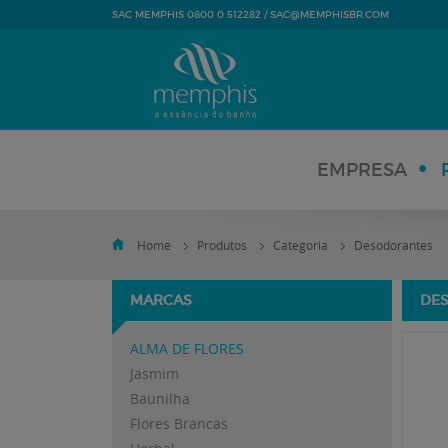
SAC@MEMPHISBR.COM
SAC MEMPHIS 0800 0 512282 /
EMPRESA
Home
Produtos
Categoria
Desodorantes
MARCAS
DE
ALMA DE FLORES
Jasmim
Baunilha
Flores Brancas