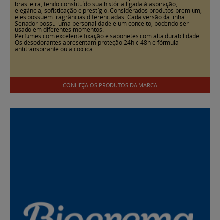
brasileira, tendo constituído sua história ligada à aspiração,
elegância, sofisticação e prestígio. Considerados produtos premium,
eles possuem fragrâncias diferenciadas. Cada versão da linha
Senador possui uma personalidade e um conceito, podendo ser
usado em diferentes momentos.
Perfumes com excelente fixação e sabonetes com alta durabilidade.
Os desodorantes apresentam proteção 24h e 48h e fórmula
antitranspirante ou alcoólica.
CONHEÇA OS PRODUTOS DA MARCA