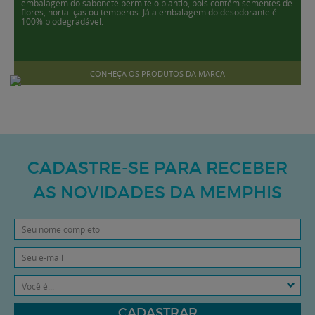
embalagem do sabonete permite o plantio, pois contém sementes de
flores, hortaliças ou temperos. Já a embalagem do desodorante é
100% biodegradável.
CONHEÇA OS PRODUTOS DA MARCA
CADASTRE-SE PARA RECEBER
AS NOVIDADES DA MEMPHIS
Você é...
CADASTRAR